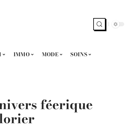
H
IMMO
MODE
SOINS
nivers féerique
lorier