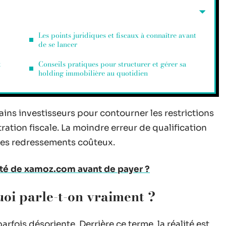
Les points juridiques et fiscaux à connaître avant
de se lancer
t
Conseils pratiques pour structurer et gérer sa
holding immobilière au quotidien
ains investisseurs pour contourner les restrictions
ration fiscale. La moindre erreur de qualification
 des redressements coûteux.
lité de xamoz.com avant de payer ?
uoi parle-t-on vraiment ?
 parfois désoriente. Derrière ce terme, la réalité est