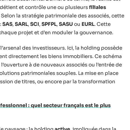
détient et contrôle une ou plusieurs
filiales
 Selon la stratégie patrimoniale des associés, cette
:
SAS
,
SARL
,
SCI
,
SPFPL
,
SASU
ou
EURL
. Cette
à chaque projet et d’en moduler la gouvernance.
’arsenal des investisseurs. Ici, la holding possède
tient directement les biens immobiliers. Ce schéma
e l’ouverture à de nouveaux associés ou l’entrée de
volutions patrimoniales souples. La mise en place
ssion de titres, ou encore par la transformation
ssionnel : quel secteur français est le plus
le paysage : la holding
active
, impliquée dans la