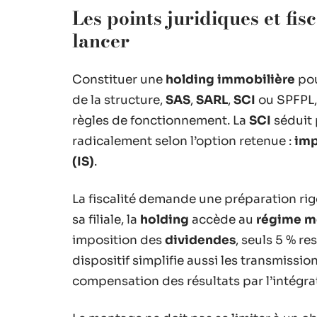
Les points juridiques et fis
lancer
Constituer une
holding immobilière
pou
de la structure,
SAS
,
SARL
,
SCI
ou SPFPL, 
règles de fonctionnement. La
SCI
séduit 
radicalement selon l’option retenue :
imp
(IS)
.
La fiscalité demande une préparation ri
sa filiale, la
holding
accède au
régime mè
imposition des
dividendes
, seuls 5 % re
dispositif simplifie aussi les transmissio
compensation des résultats par l’intégrati