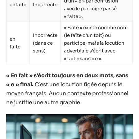
d’un « e » par confusion
enfaite
Incorrecte
avec le participe passé
« faite ».
« Faite » existe comme nom
Incorrecte
(le faîte d’un toit) ou
en
(dans ce
participe, mais la locution
faite
sens)
adverbiale s’écrit avec
« fait » sans « e ».
« En fait » s’écrit toujours en deux mots, sans
« e » final.
C’est une locution figée depuis le
moyen français. Aucun contexte professionnel
ne justifie une autre graphie.