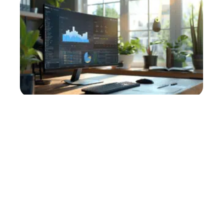
Installation gratuite de
PowerPoint sur PC : méthodes
et étapes
27 mai 2026
Contact
Mentions Légales
Sitemap