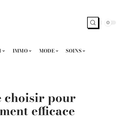
H
IMMO
MODE
SOINS
 choisir pour
iment efficace